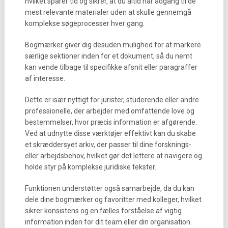
hvilket sparer tid og sikrer, at du altid har adgang til de
mest relevante materialer uden at skulle gennemgå
komplekse søgeprocesser hver gang.
Bogmærker giver dig desuden mulighed for at markere
særlige sektioner inden for et dokument, så du nemt
kan vende tilbage til specifikke afsnit eller paragraffer
af interesse.
Dette er især nyttigt for jurister, studerende eller andre
professionelle, der arbejder med omfattende love og
bestemmelser, hvor præcis information er afgørende.
Ved at udnytte disse værktøjer effektivt kan du skabe
et skræddersyet arkiv, der passer til dine forsknings-
eller arbejdsbehov, hvilket gør det lettere at navigere og
holde styr på komplekse juridiske tekster.
Funktionen understøtter også samarbejde, da du kan
dele dine bogmærker og favoritter med kolleger, hvilket
sikrer konsistens og en fælles forståelse af vigtig
information inden for dit team eller din organisation.