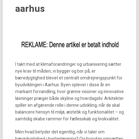
aarhus
I takt med at klimaforandringer og urbanisering sætter
nye krav til måden, vi bygger og bor på, er
bæredygtighed blevet et centralt omdrejningspunkt for
byudviklingen i Aarhus. Byen oplever i disse år en
markant forvandling, hvor grønne visioner og innovative
løsninger præger både skyline og hverdagsliv. Arkitekter
spiller en afgørende rolle i denne udvikling, når de skal
balancere hensyn til miljø, æstetik og funktionalitet – og
samtidig skabe rammer for fællesskab og livskvalitet.
Men hvad betyder det egentlig, når vi taler om
bæredygtighed i byplanlægning? Og hvordan omsættes