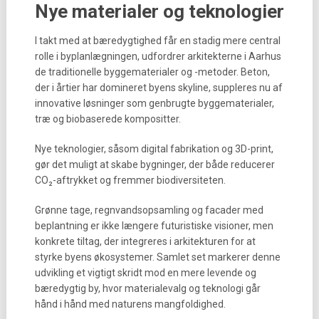
Nye materialer og teknologier
I takt med at bæredygtighed får en stadig mere central
rolle i byplanlægningen, udfordrer arkitekterne i Aarhus
de traditionelle byggematerialer og -metoder. Beton,
der i årtier har domineret byens skyline, suppleres nu af
innovative løsninger som genbrugte byggematerialer,
træ og biobaserede kompositter.
Nye teknologier, såsom digital fabrikation og 3D-print,
gør det muligt at skabe bygninger, der både reducerer
CO₂-aftrykket og fremmer biodiversiteten.
Grønne tage, regnvandsopsamling og facader med
beplantning er ikke længere futuristiske visioner, men
konkrete tiltag, der integreres i arkitekturen for at
styrke byens økosystemer. Samlet set markerer denne
udvikling et vigtigt skridt mod en mere levende og
bæredygtig by, hvor materialevalg og teknologi går
hånd i hånd med naturens mangfoldighed.