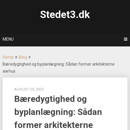
Skip
to
Stedet3.dk
content
MENU
Home
Blog
Bæredygtighed og byplanlægning: Sådan former arkitekterne
aarhus
AUGUST 29, 2025
Bæredygtighed og
byplanlægning: Sådan
former arkitekterne