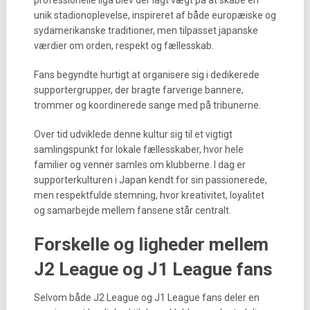
professionelle liga blev der lagt vægt på at skabe en
unik stadionoplevelse, inspireret af både europæiske og
sydamerikanske traditioner, men tilpasset japanske
værdier om orden, respekt og fællesskab.
Fans begyndte hurtigt at organisere sig i dedikerede
supportergrupper, der bragte farverige bannere,
trommer og koordinerede sange med på tribunerne.
Over tid udviklede denne kultur sig til et vigtigt
samlingspunkt for lokale fællesskaber, hvor hele
familier og venner samles om klubberne. I dag er
supporterkulturen i Japan kendt for sin passionerede,
men respektfulde stemning, hvor kreativitet, loyalitet
og samarbejde mellem fansene står centralt.
Forskelle og ligheder mellem
J2 League og J1 League fans
Selvom både J2 League og J1 League fans deler en