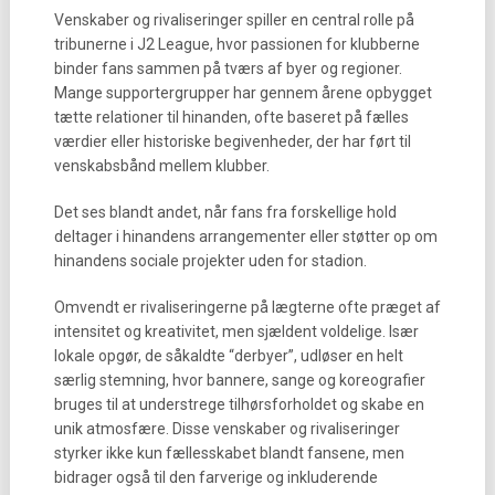
Venskaber og rivaliseringer spiller en central rolle på
tribunerne i J2 League, hvor passionen for klubberne
binder fans sammen på tværs af byer og regioner.
Mange supportergrupper har gennem årene opbygget
tætte relationer til hinanden, ofte baseret på fælles
værdier eller historiske begivenheder, der har ført til
venskabsbånd mellem klubber.
Det ses blandt andet, når fans fra forskellige hold
deltager i hinandens arrangementer eller støtter op om
hinandens sociale projekter uden for stadion.
Omvendt er rivaliseringerne på lægterne ofte præget af
intensitet og kreativitet, men sjældent voldelige. Især
lokale opgør, de såkaldte “derbyer”, udløser en helt
særlig stemning, hvor bannere, sange og koreografier
bruges til at understrege tilhørsforholdet og skabe en
unik atmosfære. Disse venskaber og rivaliseringer
styrker ikke kun fællesskabet blandt fansene, men
bidrager også til den farverige og inkluderende