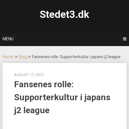
Skip
to
Stedet3.dk
content
MENU
Home
Blog
Fansenes rolle: Supporterkultur i japans j2 league
AUGUST 17, 2025
Fansenes rolle:
Supporterkultur i japans
j2 league