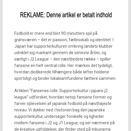
Fodbold er mere end blot 90 minutters spil på
grønsværen – det er passion, fællesskab og identitet. I
Japan har supporterkulturen omkring landets klubber
udviklet sig markant gennem de seneste årtier, og
særligt i J2 League – den næstbedste række – spiller
fansene en helt central rolle. Her mærkes det tydeligt,
hvordan dedikerede tilhængere både løfter holdene
sportsligt og binder lokalsamfundene tættere sammen.
Artiklen “Fansenes rolle: Supporterkultur i japans j2
league” udforsker, hvordan netop fansene former og
farver oplevelsen af japansk fodbold på næsthøjeste
niveau. Vi dykker ned i historien bag den japanske
supporterkultur, undersøger forskelle og ligheder
mellem fansene i J2 og J1 League, og ser nærmere på
de kreative udfoldelser, der finder sted på tribunerne.