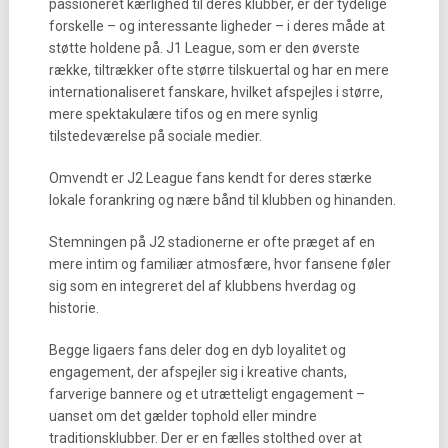
passioneret kærlighed til deres klubber, er der tydelige
forskelle – og interessante ligheder – i deres måde at
støtte holdene på. J1 League, som er den øverste
række, tiltrækker ofte større tilskuertal og har en mere
internationaliseret fanskare, hvilket afspejles i større,
mere spektakulære tifos og en mere synlig
tilstedeværelse på sociale medier.
Omvendt er J2 League fans kendt for deres stærke
lokale forankring og nære bånd til klubben og hinanden.
Stemningen på J2 stadionerne er ofte præget af en
mere intim og familiær atmosfære, hvor fansene føler
sig som en integreret del af klubbens hverdag og
historie.
Begge ligaers fans deler dog en dyb loyalitet og
engagement, der afspejler sig i kreative chants,
farverige bannere og et utrætteligt engagement –
uanset om det gælder tophold eller mindre
traditionsklubber. Der er en fælles stolthed over at