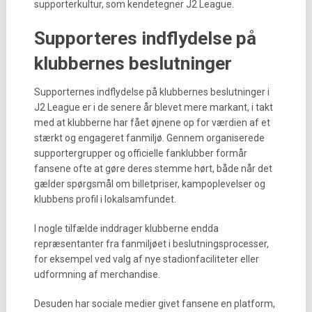
supporterkultur, som kendetegner J2 League.
Supporteres indflydelse på
klubbernes beslutninger
Supporternes indflydelse på klubbernes beslutninger i
J2 League er i de senere år blevet mere markant, i takt
med at klubberne har fået øjnene op for værdien af et
stærkt og engageret fanmiljø. Gennem organiserede
supportergrupper og officielle fanklubber formår
fansene ofte at gøre deres stemme hørt, både når det
gælder spørgsmål om billetpriser, kampoplevelser og
klubbens profil i lokalsamfundet.
I nogle tilfælde inddrager klubberne endda
repræsentanter fra fanmiljøet i beslutningsprocesser,
for eksempel ved valg af nye stadionfaciliteter eller
udformning af merchandise.
Desuden har sociale medier givet fansene en platform,