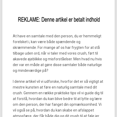
At have en samtale med den person, du er hemmeligt
forelsket i, kan være både spændende og
skræmmende. For mange af os har frygten for at stå
tilbage uden ord, når vi taler med vores crush, ført til
akavede øjeblikke og misforståelser. Men hvad nu hvis
der var en måde at gøre disse samtaler både naturlige
og mindeværdige på?
I denne artikel vil vi udforske, hvorfor det er så vigtigt at
mestre kunsten at føre en naturlig samtale med dit
crush. Gennem en række praktiske tips vil vi guide dig til
at forstå, hvordan du kan blive bedre til at lytte og lære
om den person, der har fanget din opmærksomhed. Vi
vil også se på, hvordan du kan skabe en afslappet
atmosfære, der får både dig og dit crush til at føle jer