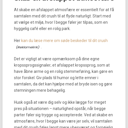
At skabe en afslappet atmosfære er essentielt for at få
samtalen med dit crush til at flyde naturligt. Start med
at vælge et miljø, hvor I begge føler jer tilpas, som en
hyggelig café eller en rolig park.
Her
kan du læse mere om søde beskeder til dit crush
.
Det er vigtigt at være opmærksom på dine egne
kropssprogssignaler; et afslappet kropssprog, som at
have åbne arme og en rolig stemmeføring, kan gøre en
stor forskel. Giv plads til humor og lette emner i
samtalen, da det kan hjælpe med at bryde isen og gøre
stemningen mere behagelig.
Husk også at være dig selv og ikke lægge for meget
pres på situationen – naturlighed opstår, når begge
parter føler sig trygge og accepterede. Ved at skabe en
atmosfære, hvor I begge kan være jer selv, vil samtalen
med dit crush føles langt mere ubesværet og fornøjelig.