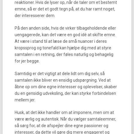
reaktioner. Hvis de lyser op, når de taler om et bestemt
emne, så er det et godt tegn på, at du har ramt noget,
der interesserer dem.
På den anden side, hvis de virker tilbageholdende eller
uengagerede, kan det være en god idé at skifte emne.
At være i stand til at læse de små nuancer i deres
kropssprog og tonefald kan hjælpe dig med at styre
samtalen i en retning, der føles naturlig og behagelig
for jer begge.
Samtidig er det vigtigt at dele lidt om dig selv, så
samtalen ikke bliver en ensidig udspørgning. Ved at
åbne op om dine egne interesser og oplevelser, skaber
du en gensidig udveksling, der kan styrke forbindelsen
mellem jer.
Husk, at det ikke handler om at imponere, men om at
være ærlig og autentisk. Når du vælger samtaleemner,
så sørg for, at de afspejler dine egne passioner og
interesser, da dette vil gøre dig mere engageret og