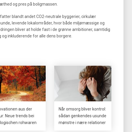
tæthed og pres på boligmassen.
tter blandt andet CO2-neutrale byggerier, cirkulær
 sunde, levende lokalområder, hvor både miljømæssige og
dringen bliver at holde fast i de grønne ambitioner, samtidig
ig og inkluderende for alle dens borgere.
ovationen aus der
Når omsorg bliver kontrol:
ur: Neue trends bei
sådan genkendes usunde
logischen rohwaren
mønstre i nære relationer