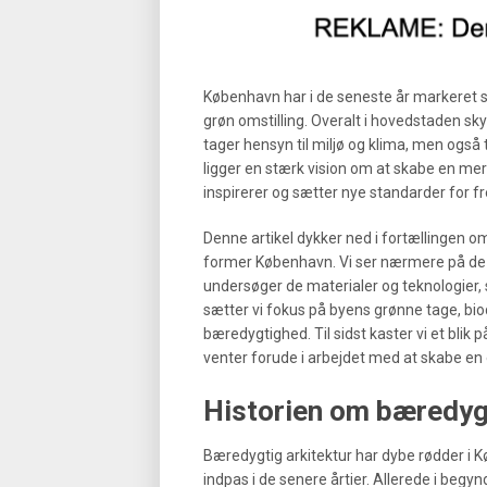
København har i de seneste år markeret s
grøn omstilling. Overalt i hovedstaden sk
tager hensyn til miljø og klima, men også 
ligger en stærk vision om at skabe en me
inspirerer og sætter nye standarder for fr
Denne artikel dykker ned i fortællingen o
former København. Vi ser nærmere på de i
undersøger de materialer og teknologier,
sætter vi fokus på byens grønne tage, bio
bæredygtighed. Til sidst kaster vi et blik
venter forude i arbejdet med at skabe e
Historien om bæredygt
Bæredygtig arkitektur har dybe rødder i K
indpas i de senere årtier. Allerede i beg