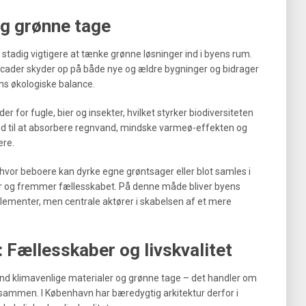
og grønne tage
 stadig vigtigere at tænke grønne løsninger ind i byens rum.
acader skyder op på både nye og ældre bygninger og bidrager
ens økologiske balance.
 for fugle, bier og insekter, hvilket styrker biodiversiteten
med til at absorbere regnvand, mindske varmeø-effekten og
ere.
hvor beboere kan dyrke egne grøntsager eller blot samles i
mråder og fremmer fællesskabet. På denne måde bliver byens
elementer, men centrale aktører i skabelsen af et mere
 Fællesskaber og livskvalitet
d klimavenlige materialer og grønne tage – det handler om
sammen. I København har bæredygtig arkitektur derfor i