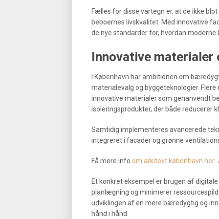
Fælles for disse vartegn er, at de ikke blot
beboernes livskvalitet. Med innovative fa
de nye standarder for, hvordan moderne 
Innovative materialer 
I København har ambitionen om bæredygtig
materialevalg og byggeteknologier. Flere 
innovative materialer som genanvendt bet
isoleringsprodukter, der både reducerer 
Samtidig implementeres avancerede teknol
integreret i facader og grønne ventilatio
Få mere info
om arkitekt københavn her
Et konkret eksempel er brugen af digital
planlægning og minimerer ressourcespild. 
udviklingen af en mere bæredygtig og inn
hånd i hånd.