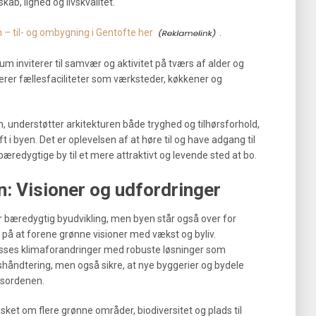
ab, lighed og livskvalitet.
– til- og ombygning i Gentofte her
.
m inviterer til samvær og aktivitet på tværs af alder og
erer fællesfaciliteter som værksteder, køkkener og
n, understøtter arkitekturen både tryghed og tilhørsforhold,
 byen. Det er oplevelsen af at høre til og have adgang til
æredygtige by til et mere attraktivt og levende sted at bo.
: Visioner og udfordringer
r bæredygtig byudvikling, men byen står også over for
på at forene grønne visioner med vækst og byliv.
passes klimaforandringer med robuste løsninger som
håndtering, men også sikre, at nye byggerier og bydele
gsordenen.
sket om flere grønne områder, biodiversitet og plads til