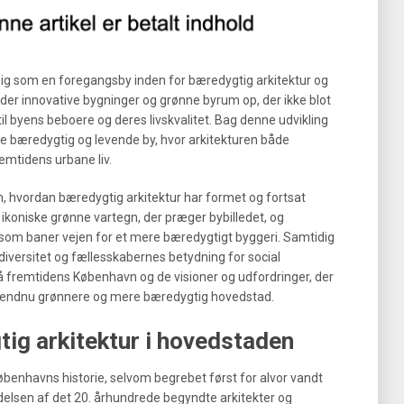
ig som en foregangsby inden for bæredygtig arkitektur og
yder innovative bygninger og grønne byrum op, der ikke blot
til byens beboere og deres livskvalitet. Bag denne udvikling
re bæredygtig og levende by, hvor arkitekturen både
emtidens urbane liv.
m, hvordan bæredygtig arkitektur har formet og fortsat
koniske grønne vartegn, der præger bybilledet, og
 som baner vejen for et mere bæredygtigt byggeri. Samtidig
diversitet og fællesskabernes betydning for social
 på fremtidens København og de visioner og udfordringer, der
n endnu grønnere og mere bæredygtig hovedstad.
ig arkitektur i hovedstaden
øbenhavns historie, selvom begrebet først for alvor vandt
yndelsen af det 20. århundrede begyndte arkitekter og