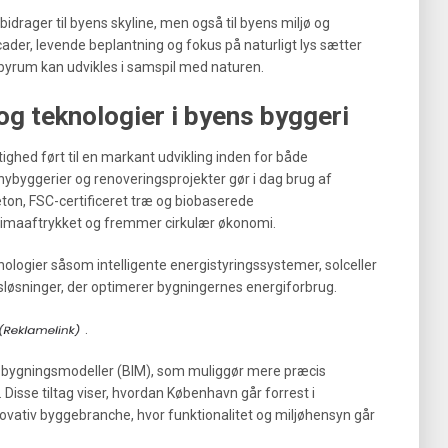
 bidrager til byens skyline, men også til byens miljø og
cader, levende beplantning og fokus på naturligt lys sætter
byrum kan udvikles i samspil med naturen.
og teknologier i byens byggeri
hed ført til en markant udvikling inden for både
nybyggerier og renoveringsprojekter gør i dag brug af
on, FSC-certificeret træ og biobaserede
klimaaftrykket og fremmer cirkulær økonomi.
ogier såsom intelligente energistyringssystemer, solceller
nsløsninger, der optimerer bygningernes energiforbrug.
.
e bygningsmodeller (BIM), som muliggør mere præcis
Disse tiltag viser, hvordan København går forrest i
ovativ byggebranche, hvor funktionalitet og miljøhensyn går