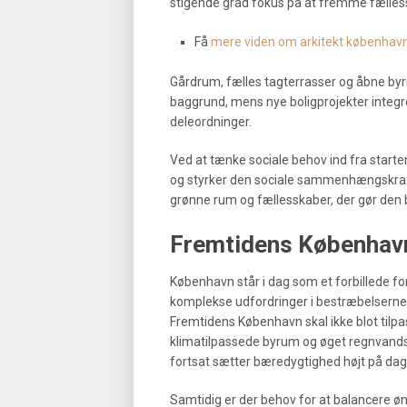
stigende grad fokus på at fremme fællessk
Få
mere viden om arkitekt københavn 
Gårdrum, fælles tagterrasser og åbne byru
baggrund, mens nye boligprojekter integr
deleordninger.
Ved at tænke sociale behov ind fra starte
og styrker den sociale sammenhængskraft i
grønne rum og fællesskaber, der gør den b
Fremtidens København
København står i dag som et forbillede fo
komplekse udfordringer i bestræbelserne 
Fremtidens København skal ikke blot til
klimatilpassede byrum og øget regnvands
fortsat sætter bæredygtighed højt på da
Samtidig er der behov for at balancere øn