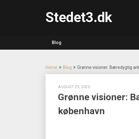
Skip
to
Stedet3.dk
content
Blog
Home
Blog
Grønne visioner: Bæredygtig ark
AUGUST 29, 2025
Grønne visioner: Bæ
københavn