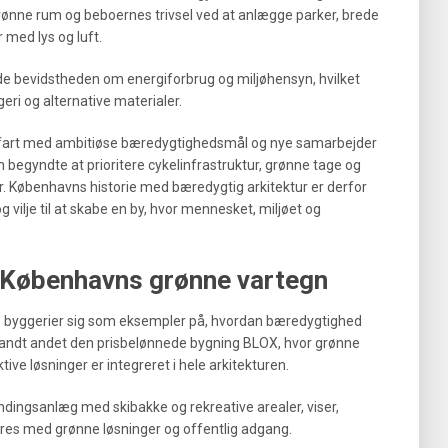
rønne rum og beboernes trivsel ved at anlægge parker, brede
 med lys og luft.
ede bevidstheden om energiforbrug og miljøhensyn, hvilket
eri og alternative materialer.
n fart med ambitiøse bæredygtighedsmål og nye samarbejder
n begyndte at prioritere cykelinfrastruktur, grønne tage og
. Københavns historie med bæredygtig arkitektur er derfor
 vilje til at skabe en by, hvor mennesket, miljøet og
: Københavns grønne vartegn
ke byggerier sig som eksempler på, hvordan bæredygtighed
blandt andet den prisbelønnede bygning BLOX, hvor grønne
ve løsninger er integreret i hele arkitekturen.
dingsanlæg med skibakke og rekreative arealer, viser,
res med grønne løsninger og offentlig adgang.