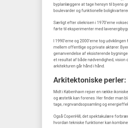
byplanlæggere at tage hensyn til byens g
boulevarder og funktionelle boligkvarterer
Særligt efter oliekrisen i 1970’erne voks
førte til eksperimenter med lavenergibygg
I 1990’erne og 2000’erne tog udviklinge
mellem offentlige og private aktører. Bye
genanvendelse af eksisterende bygninger
et resultat af både nødvendighed, vision og
arkitekturen går hånd i hånd.
Arkitektoniske perler
Midt i København rejser en række ikonis
og æstetik kan forenes. Her finder man 
tage, regnvandsopsamling og energieffekti
Også CopenHill, det spektakulære forbræn
hvordan tekniske funktioner kan kombine