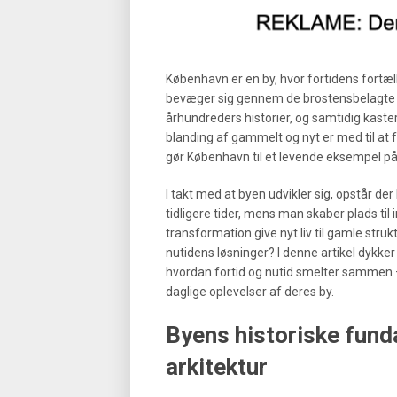
København er en by, hvor fortidens fortæl
bevæger sig gennem de brostensbelagte g
århundreders historier, og samtidig kaste
blanding af gammelt og nyt er med til at
gør København til et levende eksempel på
I takt med at byen udvikler sig, opstår d
tidligere tider, mens man skaber plads ti
transformation give nyt liv til gamle struk
nutidens løsninger? I denne artikel dykke
hvordan fortid og nutid smelter sammen – 
daglige oplevelser af deres by.
Byens historiske fun
arkitektur