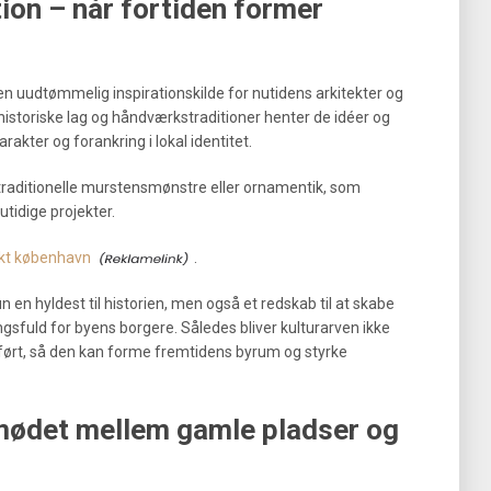
ion – når fortiden former
n uudtømmelig inspirationskilde for nutidens arkitekter og
istoriske lag og håndværkstraditioner henter de idéer og
rakter og forankring i lokal identitet.
, traditionelle murstensmønstre eller ornamentik, som
utidige projekter.
ekt københavn
.
n en hyldest til historien, men også et redskab til at skabe
ngsfuld for byens borgere. Således bliver kulturarven ikke
ført, så den kan forme fremtidens byrum og styrke
 mødet mellem gamle pladser og