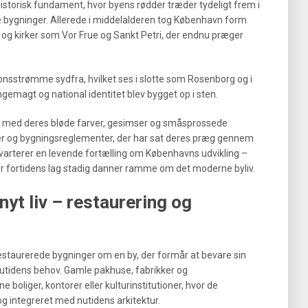
historisk fundament, hvor byens rødder træder tydeligt frem i
 bygninger. Allerede i middelalderen tog København form
g kirker som Vor Frue og Sankt Petri, der endnu præger
nsstrømme sydfra, hvilket ses i slotte som Rosenborg og i
emagt og national identitet blev bygget op i sten.
r med deres bløde farver, gesimser og småsprossede
er og bygningsreglementer, der har sat deres præg gennem
arterer en levende fortælling om Københavns udvikling –
or fortidens lag stadig danner ramme om det moderne byliv.
yt liv – restaurering og
estaurerede bygninger om en by, der formår at bevare sin
utidens behov. Gamle pakhuse, fabrikker og
 boliger, kontorer eller kulturinstitutioner, hvor de
g integreret med nutidens arkitektur.