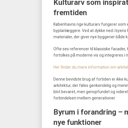
Kulturarv som inspirat
fremtiden
Københavns rige kulturarv fungerer som e
byplanlæggere. Ved at dykke ned i byens h
materialer, der giver nye byggerier både ka
Ofte ses referencer til klassiske facader
fortolkes på moderne vis og integreres i n
Her finder du mere information om arkit
Denne bevidste brug af fortiden er ikke ku
arkitektur, der føles genkendelig og meni
blot bevaret, men genopfundet og videre
forbindelsen mellem generationer.
Byrum i forandring –
nye funktioner