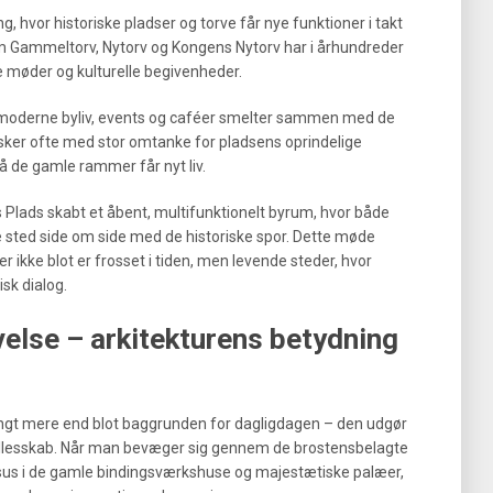
 hvor historiske pladser og torve får nye funktioner i takt
om Gammeltorv, Nytorv og Kongens Nytorv har i århundreder
e møder og kulturelle begivenheder.
or moderne byliv, events og caféer smelter sammen med de
sker ofte med stor omtanke for pladsens oprindelige
å de gamle rammer får nyt liv.
 Plads skabt et åbent, multifunktionelt byrum, hvor både
 sted side om side med de historiske spor. Dette møde
r ikke blot er frosset i tiden, men levende steder, hvor
sk dialog.
else – arkitekturens betydning
angt mere end blot baggrunden for dagligdagen – den udgør
ællesskab. Når man bevæger sig gennem de brostensbelagte
esus i de gamle bindingsværkshuse og majestætiske palæer,