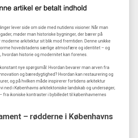
linger lever side om side med nutidens visioner. Når man
ader, møder man historiske bygninger, der bærer på
r moderne arkitektur sit blik mod fremtiden. Denne unikke
 forme hovedstadens særlige atmosfære og identitet – og
, hvordan historie og modernitet kan forenes.
er konstant nye spørgsmål: Hvordan bevarer man arven fra
l innovation og bæredygtighed? Hvordan kan restaurering og
turer, og på hvilken måde inspirerer fortidens arkitektur
r vi ned i Københavns arkitektoniske landskab og undersøger,
fra ikoniske kontraster i bybilledet til københavnernes
dament – rødderne i Københavns