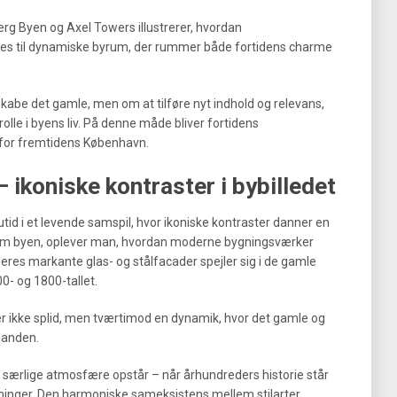
g Byen og Axel Towers illustrerer, hvordan
les til dynamiske byrum, der rummer både fortidens charme
kabe det gamle, men om at tilføre nyt indhold og relevans,
rolle i byens liv. På denne måde bliver fortidens
 for fremtidens København.
ikoniske kontraster i bybilledet
tid i et levende samspil, hvor ikoniske kontraster danner en
em byen, oplever man, hvordan moderne bygningsværker
es markante glas- og stålfacader spejler sig i de gamle
- og 1800-tallet.
r ikke splid, men tværtimod en dynamik, hvor det gamle og
nanden.
 særlige atmosfære opstår – når århundreders historie står
ninger. Den harmoniske sameksistens mellem stilarter