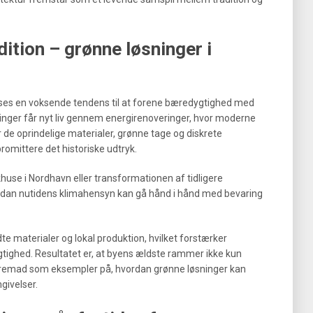
ition – grønne løsninger i
e ses en voksende tendens til at forene bæredygtighed med
ninger får nyt liv gennem energirenoveringer, hvor moderne
 de oprindelige materialer, grønne tage og diskrete
romittere det historiske udtryk.
use i Nordhavn eller transformationen af tidligere
ordan nutidens klimahensyn kan gå hånd i hånd med bevaring
e materialer og lokal produktion, hvilket forstærker
tighed. Resultatet er, at byens ældste rammer ikke kun
fremad som eksempler på, hvordan grønne løsninger kan
givelser.