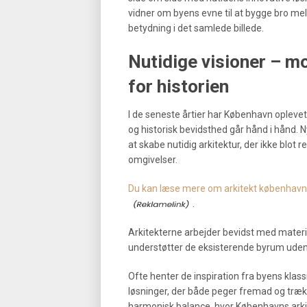
vidner om byens evne til at bygge bro mel
betydning i det samlede billede.
Nutidige visioner – m
for historien
I de seneste årtier har København oplevet
og historisk bevidsthed går hånd i hånd. 
at skabe nutidig arkitektur, der ikke blot
omgivelser.
Du kan læse mere om arkitekt københavn p
.
Arkitekterne arbejder bevidst med materi
understøtter de eksisterende byrum ude
Ofte henter de inspiration fra byens klass
løsninger, der både peger fremad og trækk
harmonisk balance, hvor Københavns arki