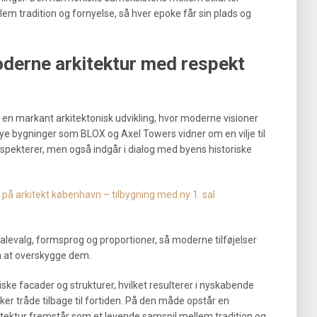
lem tradition og fornyelse, så hver epoke får sin plads og
oderne arkitektur med respekt
 en markant arkitektonisk udvikling, hvor moderne visioner
Nye bygninger som BLOX og Axel Towers vidner om en vilje til
 respekterer, men også indgår i dialog med byens historiske
å arkitekt københavn – tilbygning med ny 1. sal
alevalg, formsprog og proportioner, så moderne tilføjelser
n at overskygge dem.
iske facader og strukturer, hvilket resulterer i nyskabende
er tråde tilbage til fortiden. På den måde opstår en
tektur fremstår som et levende samspil mellem tradition og