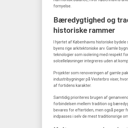
fornyelse.
Bæredygtighed og trad
historiske rammer
I hjertet af Københavns historiske bydel
byens rige arkitektoniske arv. Gamle byg
teknologier som isolering med respekt for
solcelleløsninger integreres uden at komp
Projekter som renoveringen af gamle pakh
industribygninger på Vesterbro viser, hv
af fortidens karakter.
Samtidig prioriteres brugen af genanvendt
forbindelsen mellem tradition og bæredyg
bevares for eftertiden, men også peger 
indpasses i selv de mest traditionsrige om