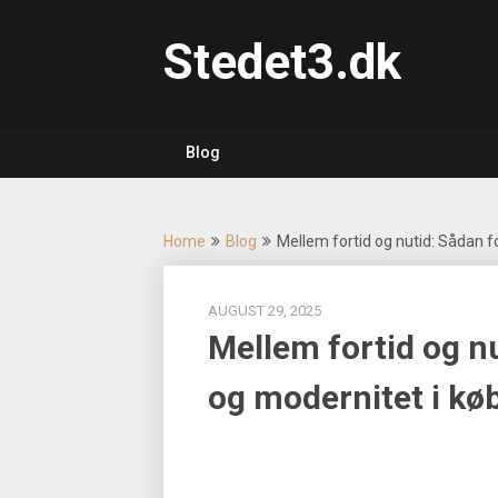
Skip
to
Stedet3.dk
content
Blog
Home
Blog
Mellem fortid og nutid: Sådan f
AUGUST 29, 2025
Mellem fortid og nu
og modernitet i kø