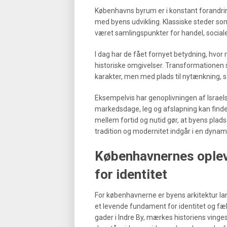
Københavns byrum er i konstant forandring,
med byens udvikling. Klassiske steder s
været samlingspunkter for handel, social
I dag har de fået fornyet betydning, hv
historiske omgivelser. Transformationen 
karakter, men med plads til nytænkning, s
Eksempelvis har genoplivningen af Israels
markedsdage, leg og afslapning kan finde
mellem fortid og nutid gør, at byens pladse
tradition og modernitet indgår i en dynami
Københavnernes oplev
for identitet
For københavnerne er byens arkitektur l
et levende fundament for identitet og f
gader i Indre By, mærkes historiens ving