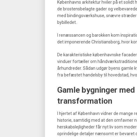
Københavns arkitektur hviler på et solidt 
de brostensbelagte gader og velbevarede
med bindingsværkshuse, snævre stræder o
bybilledet.
I renæssancen og barokken kom inspiratio
det imponerende Christiansborg, hvor kong
De karakteristiske københavnske facade
vinduer fortæller om håndværkstradition
århundreder. Sådan udgør byens gamle kv
fra befæstet handelsby til hovedstad, hv
Gamle bygninger med n
transformation
I hjertet af København vidner de mange r
historie, samtidig med at den omfavner n
herskabslejligheder får nyt liv som moderne
oprindelige detaljer nænsomt er bevaret o