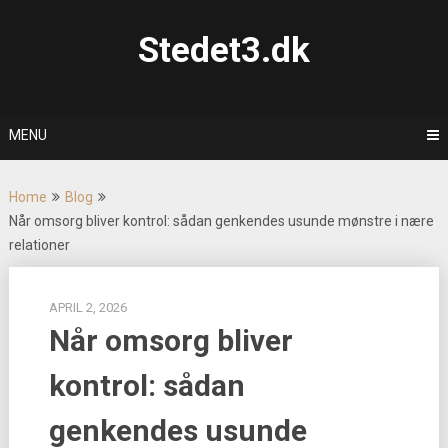
Skip
to
Stedet3.dk
content
MENU
Home
Blog
Når omsorg bliver kontrol: sådan genkendes usunde mønstre i nære
relationer
APRIL 2, 2026
Når omsorg bliver
kontrol: sådan
genkendes usunde