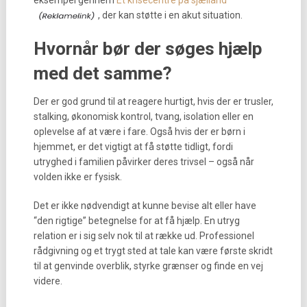
eksempel gennem
Et krisecentre på sjælland
, der kan støtte i en akut situation.
Hvornår bør der søges hjælp
med det samme?
Der er god grund til at reagere hurtigt, hvis der er trusler,
stalking, økonomisk kontrol, tvang, isolation eller en
oplevelse af at være i fare. Også hvis der er børn i
hjemmet, er det vigtigt at få støtte tidligt, fordi
utryghed i familien påvirker deres trivsel – også når
volden ikke er fysisk.
Det er ikke nødvendigt at kunne bevise alt eller have
“den rigtige” betegnelse for at få hjælp. En utryg
relation er i sig selv nok til at række ud. Professionel
rådgivning og et trygt sted at tale kan være første skridt
til at genvinde overblik, styrke grænser og finde en vej
videre.