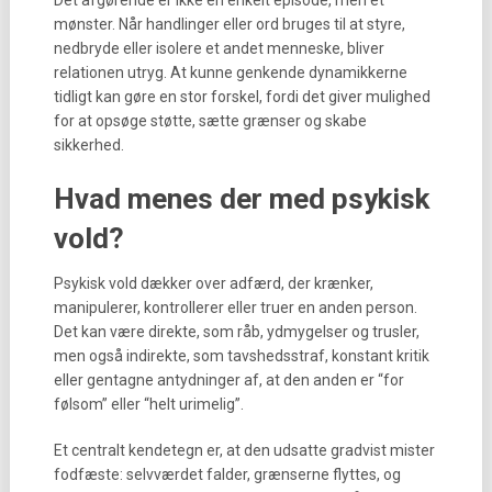
Det afgørende er ikke én enkelt episode, men et
mønster. Når handlinger eller ord bruges til at styre,
nedbryde eller isolere et andet menneske, bliver
relationen utryg. At kunne genkende dynamikkerne
tidligt kan gøre en stor forskel, fordi det giver mulighed
for at opsøge støtte, sætte grænser og skabe
sikkerhed.
Hvad menes der med psykisk
vold?
Psykisk vold dækker over adfærd, der krænker,
manipulerer, kontrollerer eller truer en anden person.
Det kan være direkte, som råb, ydmygelser og trusler,
men også indirekte, som tavshedsstraf, konstant kritik
eller gentagne antydninger af, at den anden er “for
følsom” eller “helt urimelig”.
Et centralt kendetegn er, at den udsatte gradvist mister
fodfæste: selvværdet falder, grænserne flyttes, og