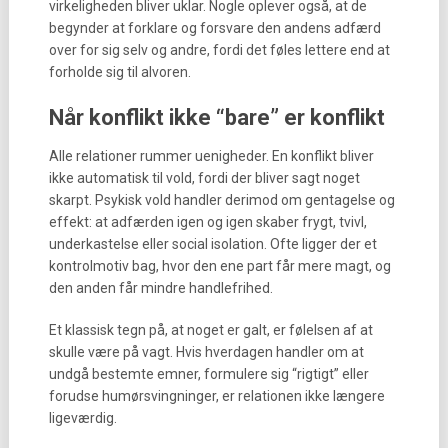
virkeligheden bliver uklar. Nogle oplever også, at de
begynder at forklare og forsvare den andens adfærd
over for sig selv og andre, fordi det føles lettere end at
forholde sig til alvoren.
Når konflikt ikke “bare” er konflikt
Alle relationer rummer uenigheder. En konflikt bliver
ikke automatisk til vold, fordi der bliver sagt noget
skarpt. Psykisk vold handler derimod om gentagelse og
effekt: at adfærden igen og igen skaber frygt, tvivl,
underkastelse eller social isolation. Ofte ligger der et
kontrolmotiv bag, hvor den ene part får mere magt, og
den anden får mindre handlefrihed.
Et klassisk tegn på, at noget er galt, er følelsen af at
skulle være på vagt. Hvis hverdagen handler om at
undgå bestemte emner, formulere sig “rigtigt” eller
forudse humørsvingninger, er relationen ikke længere
ligeværdig.