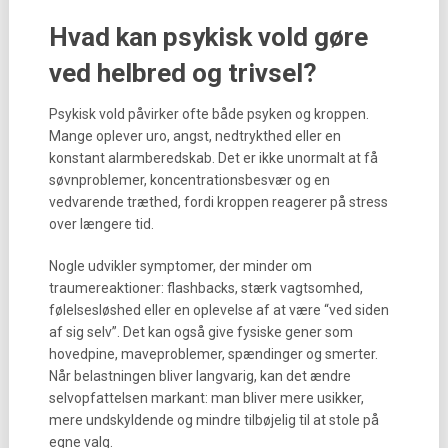
Hvad kan psykisk vold gøre
ved helbred og trivsel?
Psykisk vold påvirker ofte både psyken og kroppen.
Mange oplever uro, angst, nedtrykthed eller en
konstant alarmberedskab. Det er ikke unormalt at få
søvnproblemer, koncentrationsbesvær og en
vedvarende træthed, fordi kroppen reagerer på stress
over længere tid.
Nogle udvikler symptomer, der minder om
traumereaktioner: flashbacks, stærk vagtsomhed,
følelsesløshed eller en oplevelse af at være “ved siden
af sig selv”. Det kan også give fysiske gener som
hovedpine, maveproblemer, spændinger og smerter.
Når belastningen bliver langvarig, kan det ændre
selvopfattelsen markant: man bliver mere usikker,
mere undskyldende og mindre tilbøjelig til at stole på
egne valg.