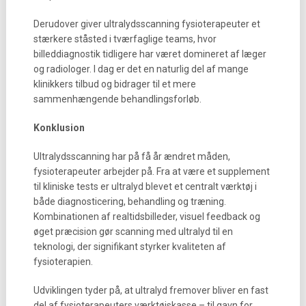
Derudover giver ultralydsscanning fysioterapeuter et
stærkere ståsted i tværfaglige teams, hvor
billeddiagnostik tidligere har været domineret af læger
og radiologer. I dag er det en naturlig del af mange
klinikkers tilbud og bidrager til et mere
sammenhængende behandlingsforløb.
Konklusion
Ultralydsscanning har på få år ændret måden,
fysioterapeuter arbejder på. Fra at være et supplement
til kliniske tests er ultralyd blevet et centralt værktøj i
både diagnosticering, behandling og træning.
Kombinationen af realtidsbilleder, visuel feedback og
øget præcision gør scanning med ultralyd til en
teknologi, der signifikant styrker kvaliteten af
fysioterapien.
Udviklingen tyder på, at ultralyd fremover bliver en fast
del af fysioterapeuters værktøjskasse – til gavn for