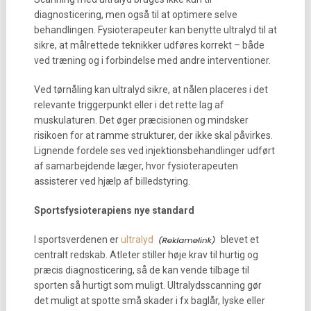
diagnosticering, men også til at optimere selve
behandlingen. Fysioterapeuter kan benytte ultralyd til at
sikre, at målrettede teknikker udføres korrekt – både
ved træning og i forbindelse med andre interventioner.
Ved tørnåling kan ultralyd sikre, at nålen placeres i det
relevante triggerpunkt eller i det rette lag af
muskulaturen. Det øger præcisionen og mindsker
risikoen for at ramme strukturer, der ikke skal påvirkes.
Lignende fordele ses ved injektionsbehandlinger udført
af samarbejdende læger, hvor fysioterapeuten
assisterer ved hjælp af billedstyring.
Sportsfysioterapiens nye standard
I sportsverdenen er
ultralyd
blevet et
centralt redskab. Atleter stiller høje krav til hurtig og
præcis diagnosticering, så de kan vende tilbage til
sporten så hurtigt som muligt. Ultralydsscanning gør
det muligt at spotte små skader i fx baglår, lyske eller