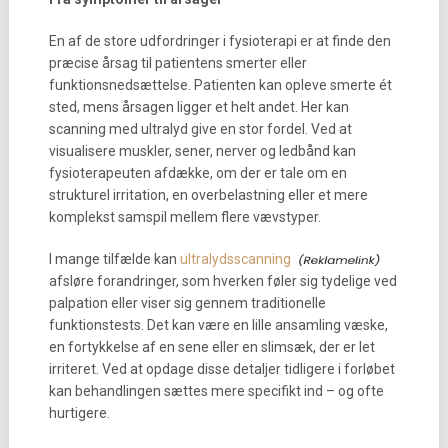
En af de store udfordringer i fysioterapi er at finde den
præcise årsag til patientens smerter eller
funktionsnedsættelse. Patienten kan opleve smerte ét
sted, mens årsagen ligger et helt andet. Her kan
scanning med ultralyd give en stor fordel. Ved at
visualisere muskler, sener, nerver og ledbånd kan
fysioterapeuten afdække, om der er tale om en
strukturel irritation, en overbelastning eller et mere
komplekst samspil mellem flere vævstyper.
I mange tilfælde kan
ultralydsscanning
afsløre forandringer, som hverken føler sig tydelige ved
palpation eller viser sig gennem traditionelle
funktionstests. Det kan være en lille ansamling væske,
en fortykkelse af en sene eller en slimsæk, der er let
irriteret. Ved at opdage disse detaljer tidligere i forløbet
kan behandlingen sættes mere specifikt ind – og ofte
hurtigere.