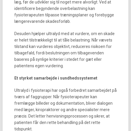
læg, før de udvikler sig til noget mere alvorligt. Ved at
identificere begyndende overbelastning kan
fysioterapeuten tilpasse træningsplaner og forebygge
længerevarende skadesforløb.
Desuden hjælper ultralyd med at vurdere, om en skade
er helet tilstrækkeligt til at tåle belastning. Når vævets
tilstand kan vurderes objektivt, reduceres risikoen for
tilbagefald, fordi beslutningen om tilbagevenden
baseres på synlige kriterier i stedet for gæt eller
patientens egen vurdering.
Et styrket samarbejde i sundhedssystemet
Ultralyd i fysioterapi har også forbedret samarbejdet på
tværs af faggrupper. Når fysioterapeuter kan
fremlægge billeder og dokumentation, bliver dialogen
med læger, kiropraktorer og andre specialister mere
præcis. Det letter henvisningsprocessen og sikrer, at
patienten får den rette behandling på det rette
tidspunkt.