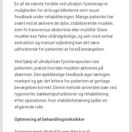
En af de største fordele ved ultralyd i fysioterapi er
muligheden for at bruge billederne som visuel
feedback under rehabiliteringen. Mange patienter har
svært ved at aktivere de dybe, stabiliserende muskler,
som fx transversus abdominis eller multifidi. Disse
muskler kan føles uhåndgribelige, og selv med verbal
instruktion og manuel vejledning kan det være
udfordrende for patienten at forstå bevægelsen.
Ved hjælp af ultralyd kan fysioterapeuten vise
patienten, præcis hvordan musklen aktiveres på
skærmen. Den øjeblikkelige feedback øger læringen
markant og gør det lettere for patienten at gentage
bevægelsen korrekt. Denne metode anvendes især ved
rygsmerter, bækkendysfunktioner og rehabilitering
efter operationer, hvor stabilitetstræning spiller en
afgørende rolle.
Optimering af behandlingsteknikker
Scanning med ultralyd bruges ikke kun til